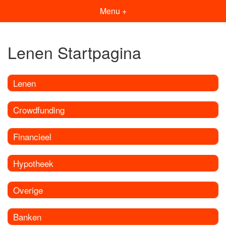
Menu +
Lenen Startpagina
Lenen
Crowdfunding
Financieel
Hypotheek
Overige
Banken